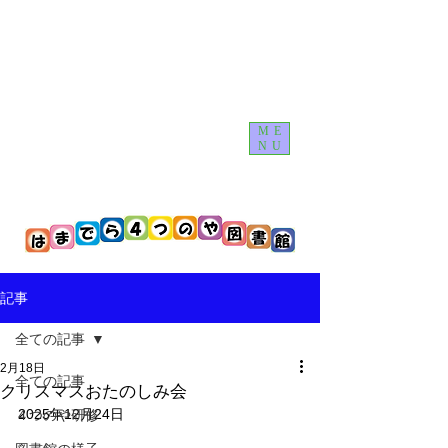
ME
NU
記事
全ての記事
2月18日
全ての記事
クリスマスおたのしみ会
2025年12月24日
４つのや研修