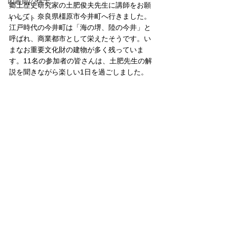
図書館の様子
郷土歴史研究家の土肥俊夫先生に講師をお願
いして、奈良県橿原市今井町へ行きました。
イベント
江戸時代の今井町は「海の堺、陸の今井」と
呼ばれ、商業都市として栄えたそうです。い
まなお重要文化財の建物が多く残っていま
す。11名の参加者の皆さんは、土肥先生の解
説を聞きながら楽しい1日を過ごしました。