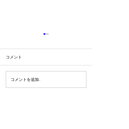
コメント
クリスマスおたのしみ会
おっちゃんの読
コメントを追加…
​〒592-8348 堺市西区浜寺諏訪森町中１丁
103-1
公式LINEです。⇒
​最新情報をお伝えします。