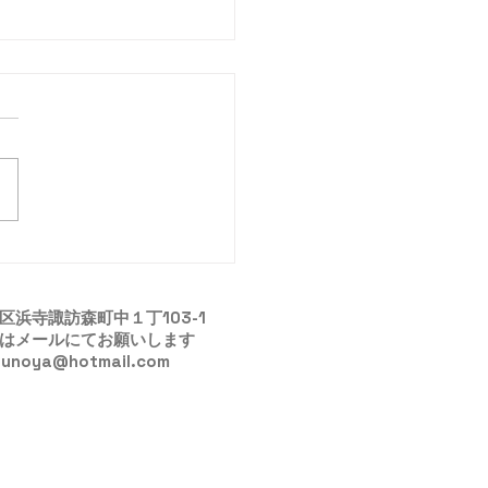
ちゃんの読み聞かせ
市西区浜寺諏訪森町中１丁103-1
絡はメールにてお願いします
hotmail.com