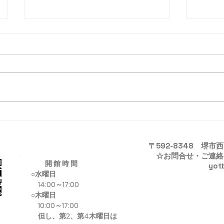
クリスマスおたのしみ会
おっ
​〒592-8348 堺
​ ☆お問合せ・ご連
開 館 時 間
yottunoya@
○水曜日
14:00～17:00
○木曜日
10:00～17:00
但し、第2、第4木曜日は